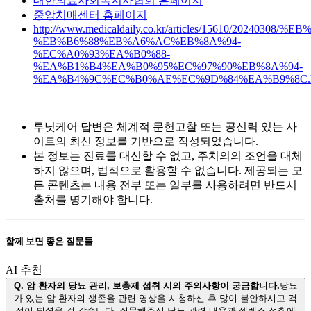
대한의료사회복지사협회 홈페이지
중앙치매센터 홈페이지
http://www.medicaldaily.co.kr/articles/15610/20
%EB%B6%88%EB%A6%AC%EB%8A%94-
%EC%A0%93%EA%B0%88-
%EA%B1%B4%EA%B0%95%EC%97%90%EB%8A%94-
%EA%B4%9C%EC%B0%AE%EC%9D%84%EA%B9%8C.
루닛케어 답변은 체계적 문헌고찰 또는 공신력 있는 사
이트의 최신 정보를 기반으로 작성되었습니다.
본 정보는 진료를 대신할 수 없고, 주치의의 조언을 대체
하지 않으며, 법적으로 활용할 수 없습니다. 제공되는 모
든 콘텐츠는 내용 전부 또는 일부를 사용하려면 반드시
출처를 명기해야 합니다.
함께 보면 좋은 질문들
AI 추천
Q.
암 환자의 당뇨 관리, 보충제 섭취 시의 주의사항이 궁금합니다.
당뇨
가 있는 암 환자의 생존율 관련 영상을 시청하신 후 많이 불안하시고 걱
정이 되셨을 것 같습니다. 질문해주신 당뇨 관련 내용과 셀렉스 섭취에