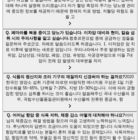
대해 하나씩 설명해 드리겠습니다.자가 혈당 측정의 주기는 당뇨병 관리
에 중요한 정보를 제공하기 때문에 현재의 치료 방법, 저혈당 위험도 등
을 고
Q.
페마라를 복용 중이고 당뇨가 있습니다. 이차암 대비와 현미, 칼슘 섭
취 시의 주의사항을 알고 싶습니다.
항호르몬요법 중에 궁금하신 점들을
질문하여 주셨군요. 차례로 말씀드리도록 하겠습니다. 1. 이차암은 암 치
료 이후에 발생하는 새로운 암입니다. 우리나라에서 주로 발생하는 암은
위암, 갑상선암, 대장암, 폐암, 간암, 유방암, 자궁경부암으로 이들 7대
암이 전체 암 발생의 대부분을 차지
Q.
식품의 원산지와 조리 기구의 재질까지 신경써야 하는 걸까요?
2020
한국인 영양소 섭취 기준에 따르면 바람직한 에너지원 구성은 1일 기준
탄수화물 55~65%, 단백질 7~20%, 지방 15~30%입니다. 이에 따라 균형
잡힌 영양소 섭취를 하시는 것이 좋습니다.말씀해주신 국내 수산물의 경
우, 국립수산물품질관리원에서 수산물에 잔류된 중금속, 항
Q.
어머님 항암 중 식욕 저하, 체중 감소 어떻게 대처해야 하나요?
어머
님의 체중감소 해결 방법을 찾으려 마음 고생하며 노력하심이 느껴집니
다. 루닛케어의 답변이 조금이나마 도움이 되었으면 합니다.식욕저하는
항암치료를 받으시는 분들이 흔히 겪을 수 있는 문제입니다. 식욕저하는
암, 항암치료 약제, 우울감 등의 정신적인 요인 등이 원인이 될 수 있습니