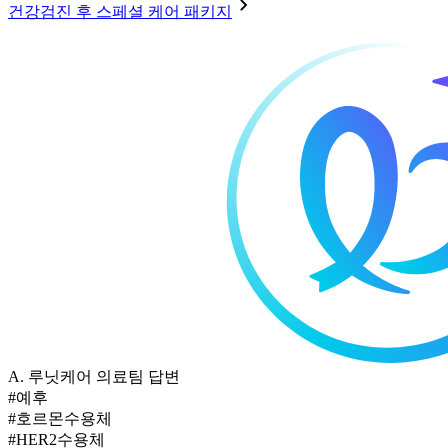
건강검진 후 스페셜 케어 패키지
A.
루닛케어 의료팀 답변
#예후
#호르몬수용체
#HER2수용체