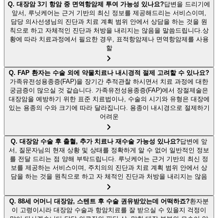
Q.
대장암 3기 항암 중 면역항암제 투여 가능성 있나요?
답변을 드리기에
앞서, 루닛케어는 근거 기반의 최신 정보를 제공해드리는 서비스이며,
담당 의사선생님의 진단과 치료 계획 범위 안에서 상담을 하는 것을 원
칙으로 하고 자체적인 진단과 처방을 내리지는 않음을 말씀드립니다.상
황에 따라 치료과정에서 필요한 경우, 표적항암제나 면역항암제를 사용
할
Q.
FAP 환자는 수술 외에 약물치료나 내시경적 절제 고려할 수 있나요?
가족유전성용종증(FAP)을 장기간 추적관찰 하시면서 치료 과정에 대한
궁금증이 많으실 것 같습니다. 가족유전성용종증(FAP)에서 장절제술은
대장암을 예방하기 위한 표준 치료법이나, 수술의 시기와 유형은 대장에
있는 용종의 수와 크기에 따라 달라집니다. 용종이 내시경으로 절제하기
어려운
Q.
대장암 수술 후 출혈, 추가 치료나 재수술 가능성 있나요?
답변에 앞
서, 질문자님의 현재 상황 및 상태를 정확하게 알 수 없어 일반적인 정보
를 전달 드리는 점 양해 부탁드립니다. 루닛케어는 근거 기반의 최신 정
보를 제공하는 서비스이며, 주치의의 진단과 치료 계획 범위 안에서 상
담을 하는 것을 원칙으로 하고 자 체적인 진단과 처방을 내리지는 않음
Q.
88세 어머니 대장암, 스텐트 후 수술 권유받았는데 어떡하죠?
환자분
이 고령이시라 대장암 수술과 항암치료를 잘 받으실 수 있을지 걱정이