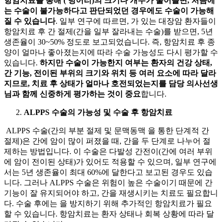
항암치료를 통해
(
덩어리)의 크기나 개수가 줄어들면, 처음에
는 수술이 불가능하다고 판단되었던 경우에도 수술이 가능해
질 수 있습니다
. 일부 연구에 따르면,
가 있는 대장암
환자들이
항암치료 후 간 절제(간을 일부 잘라내는 수술)를 받으면, 5년
생존율이
30~50%
정도로 보고되었습니다. 즉, 항암치료 후 종
양이 얼마나 좋아졌는지에 따라 수술 가능성도 다시 평가할 수
있습니다.
하지만 수술이 가능한지 여부는 환자의 건강 상태,
간 기능, 전이된 부위의 크기와 위치 등 여러 요소에 따라 달라
지므로, 치료 후 상태가 얼마나 호전되었는지를 담당 의사선생
님과 함께 신중하게 평가하는 것이 중요
합니다.
ALPPS 수술의 가능성 및 수술 후 항암치료
ALPPS 수술(간의 부분 절제 및 문맥동맥
을 통한 단계적 간
절제)은 간에 암이 많이 퍼졌을 때, 간을 두 단계로 나누어 절
제하는 방법입니다. 이 수술은 다발성 간전이(간에 여러 부위
에 암이 전이된 상태)가 있어도 적용할 수 있으며, 일부 연구에
서는 5년 생존율이 최대 60%에 달한다고 보고된 경우도 있습
니다. 그러나 ALPPS 수술은 위험이 높은 수술이기 때문에 간
기능이 잘 유지되어야 하고, 간을 재생시키는 치료도 필요합니
다. 수술 후에는
을 방지하기 위해 추가적인 항암치료가 필요
할 수 있습니다. 항암치료는 환자 상태나 회복 상황에 따라 달