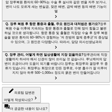
암 장루복원 환자의 60~90%는 수술 후 설사와 같은 변을 자주 보거나,
변이 나도 모르게 새는 변실금, 잦은 배변, 급박 배변 등의 배변 기능이
떨
Q.
장루 복원 후 항문 통증과 출혈, 주요 원인과 대처법은 뭔가요?
장루
복원 수술 이후에 지속되는 항문 통증과 출혈로 인해 많이 힘들고 불편
하실 것으로 생각됩니다. 항문 통증 및 출혈은 직장암 수술 후 장루 복원
술을 받은 환자의 60~90%가 경험하는 ‘저 전방위 절제 증후군’의 증상일
수 있으며, 그 원인은 다양합니다. 따라서, 담당 의사선생님과의
Q.
장루 관리, 어떻게 하면 일상생활에 지장 없을까요?
장루관리에 직장
생활까지 하셔야 해서 신경이 많이 쓰이실 것 같습니다. 루닛케어의 답
변이 조금이나마 도움이 되기를 바랍니다.장루는 회장루와 결장루 두 종
류가 있습니다. 회장루는 회장으로 만든 장루로, 수분 흡수가 잘 이루어
지지 않아 하루 500~1,000cc 정도의 묽은 변이 만들어집니다
의료팀 답변은
어떻게 작성되나요?
더 궁금한 내용이 있나요?