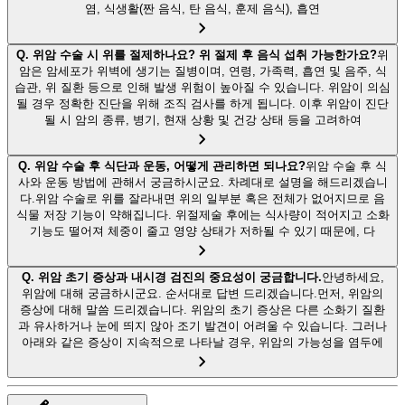
염, 식생활(짠 음식, 탄 음식, 훈제 음식), 흡연
Q.
위암 수술 시 위를 절제하나요? 위 절제 후 음식 섭취 가능한가요?
위
암은 암세포가 위벽에 생기는 질병이며, 연령, 가족력, 흡연 및 음주, 식
습관, 위 질환 등으로 인해 발생 위험이 높아질 수 있습니다. 위암이 의심
될 경우 정확한 진단을 위해 조직 검사를 하게 됩니다. 이후 위암이 진단
될 시 암의 종류, 병기, 현재 상황 및 건강 상태 등을 고려하여
Q.
위암 수술 후 식단과 운동, 어떻게 관리하면 되나요?
위암 수술 후 식
사와 운동 방법에 관해서 궁금하시군요. 차례대로 설명을 해드리겠습니
다.위암 수술로 위를 잘라내면 위의 일부분 혹은 전체가 없어지므로 음
식물 저장 기능이 약해집니다. 위절제술 후에는 식사량이 적어지고 소화
기능도 떨어져 체중이 줄고 영양 상태가 저하될 수 있기 때문에, 다
Q.
위암 초기 증상과 내시경 검진의 중요성이 궁금합니다.
안녕하세요,
위암에 대해 궁금하시군요. 순서대로 답변 드리겠습니다.먼저, 위암의
증상에 대해 말씀 드리겠습니다. 위암의 초기 증상은 다른 소화기 질환
과 유사하거나 눈에 띄지 않아 조기 발견이 어려울 수 있습니다. 그러나
아래와 같은 증상이 지속적으로 나타날 경우, 위암의 가능성을 염두에