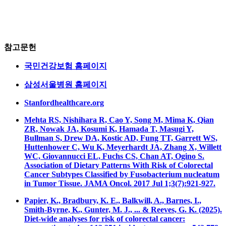
참고문헌
국민건강보험 홈페이지
삼성서울병원 홈페이지
Stanfordhealthcare.org
Mehta RS, Nishihara R, Cao Y, Song M, Mima K, Qian
ZR, Nowak JA, Kosumi K, Hamada T, Masugi Y,
Bullman S, Drew DA, Kostic AD, Fung TT, Garrett WS,
Huttenhower C, Wu K, Meyerhardt JA, Zhang X, Willett
WC, Giovannucci EL, Fuchs CS, Chan AT, Ogino S.
Association of Dietary Patterns With Risk of Colorectal
Cancer Subtypes Classified by Fusobacterium nucleatum
in Tumor Tissue. JAMA Oncol. 2017 Jul 1;3(7):921-927.
Papier, K., Bradbury, K. E., Balkwill, A., Barnes, I.,
Smith-Byrne, K., Gunter, M. J., ... & Reeves, G. K. (2025).
Diet-wide analyses for risk of colorectal cancer: