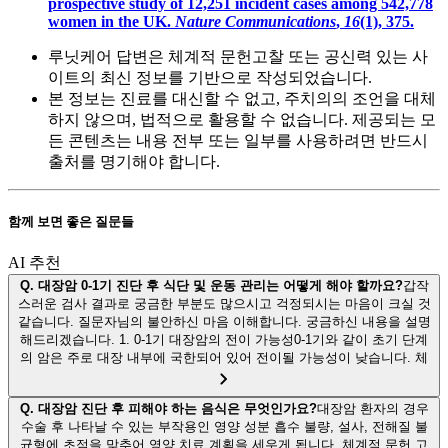
prospective study of 12,251 incident cases among 542,778
women in the UK.
Nature Communications
,
16
(1), 375.
루닛케어 답변은 체계적 문헌고찰 또는 공신력 있는 사
이트의 최신 정보를 기반으로 작성되었습니다.
본 정보는 진료를 대신할 수 없고, 주치의의 조언을 대체
하지 않으며, 법적으로 활용할 수 없습니다. 제공되는 모
든 콘텐츠는 내용 전부 또는 일부를 사용하려면 반드시
출처를 명기해야 합니다.
함께 보면 좋은 질문들
AI 추천
Q.
대장암 0-1기 진단 후 식단 및 운동 관리는 어떻게 해야 할까요?
갑작
스러운 검사 결과로 궁금한 부분도 많으시고 걱정되시는 마음이 크실 것
같습니다. 질문자님의 불안하신 마음 이해합니다. 궁금하신 내용을 설명
해드리겠습니다. 1. 0-1기 대장암의 전이 가능성0-1기와 같이 초기 단계
의 암은 주로 대장 내부에 국한되어 있어 전이될 가능성이 낮습니다. 체
Q.
대장암 진단 후 피해야 하는 음식은 무엇인가요?
대장암 환자의 경우
수술 후 나타날 수 있는 부작용인 영양 성분 흡수 불량, 설사, 전해질 불
균형에 초점을 맞추어 영양 치료 계획을 세우게 됩니다. 체계적 문헌 고