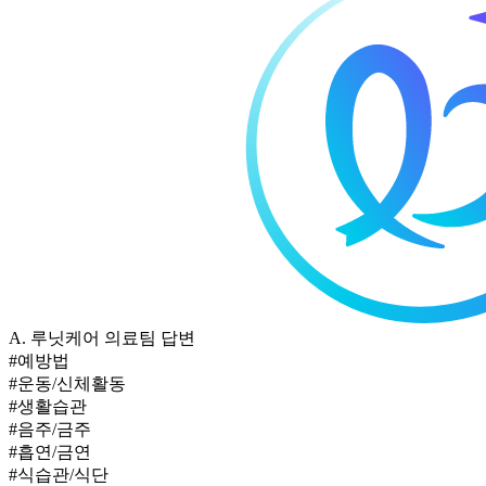
A.
루닛케어 의료팀 답변
#예방법
#운동/신체활동
#생활습관
#음주/금주
#흡연/금연
#식습관/식단