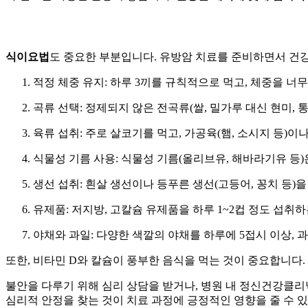
식이요법
도 중요한 부분입니다. 유방암 치료를 준비하면서
건강
적정 체중 유지
: 하루 3끼를 규칙적으로 먹고, 체중을 너
곡류 선택
:
정제되지 않은 전곡류
(쌀, 밀가루 대신 현미,
육류 섭취
: 주로
살코기
를 먹고, 가공육(햄, 소시지 등)이
식물성 기름 사용
:
식물성 기름
(올리브유, 해바라기유 등)
생선 섭취
: 흰살 생선이나 등푸른 생선(고등어, 꽁치 등)을
유제품
:
저지방, 고칼슘 유제품
을 하루 1~2컵 정도 섭취
야채와 과일
: 다양한 색깔의
야채
를 하루에 5접시 이상,
과
또한,
비타민 D와 칼슘
이 풍부한 음식을 먹는 것이 중요합니다.
불안을 다루기 위해 심리 상담을 받거나, 병원 내 정신건강클리닉
심리적 안정을 찾는 것이 치료 과정에 긍정적인 영향을 줄 수 