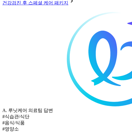
건강검진 후 스페셜 케어 패키지
A.
루닛케어 의료팀 답변
#식습관/식단
#음식/식품
#영양소