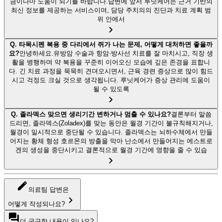
금이나마 도움이 되기를 바랍니다.답변에 앞서 루닛케어는 근거 기반의
최신 정보를 제공하는 서비스이며, 담당 주치의의 진단과 치료 계획 범
위 안에서
Q.
타목시펜 복용 중 다리에서 쥐가 나는 문제, 어떻게 대처하면 좋을까
요?
안녕하세요.유방암 수술과 항암·방사선 치료를 잘 마치시고, 직장 생
활을 병행하며 약 복용을 꾸준히 이어오신 모습에 깊은 존경을 표합니
다. 긴 치료 과정을 묵묵히 견뎌오시면서, 근육 경련 증상으로 많이 힘드
시고 걱정도 크실 것으로 생각됩니다. 루닛케어가 증상 관리에 도움이
될 수 있도록
Q.
졸라덱스 맞으면 생리기간 변하거나 멈출 수 있나요?
결론부터 말씀
드리면, 졸라덱스(Zoladex)를 맞는 동안은 월경 기간이 불규칙해지거나,
월경이 일시적으로 중단될 수 있습니다. 졸라덱스는 뇌하수체에서 만들
어지는 황체 형성 호르몬의 방출을 막아 난소에서 만들어지는 에스트로
겐의 생성을 중단시키고 결론적으로 월경 기간에 영향을 줄 수 있습
의료팀 답변은
어떻게 작성되나요?
더 궁금한 내용이 있나요?