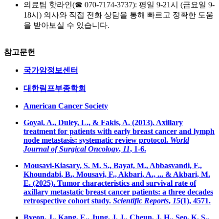
의료팀 핫라인(☎ 070-7174-3737): 평일 9-21시 (금요일 9-
18시) 의사와 직접 전화 상담을 통해 빠르고 정확한 도움
을 받아보실 수 있습니다.
참고문헌
국가암정보센터
대한림프부종학회
American Cancer Society
Goyal, A., Duley, L., & Fakis, A. (2013). Axillary
treatment for patients with early breast cancer and lymph
node metastasis: systematic review protocol.
World
Journal of Surgical Oncology
,
11
, 1-6.
Mousavi-Kiasary, S. M. S., Bayat, M., Abbasvandi, F.,
Khoundabi, B., Mousavi, F., Akbari, A., ... & Akbari, M.
E. (2025). Tumor characteristics and survival rate of
axillary metastatic breast cancer patients: a three decades
retrospective cohort study.
Scientific Reports
,
15
(1), 4571.
Byeon, J., Kang, E., Jung, J. J., Cheun, J. H., Seo, K. S.,