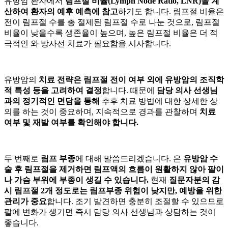
유방암 환자에서
림프절 비율(Lymph Node Ratio, LNR)을 계
산하여 환자의 예후 예측에 참고
하기도 합니다. 림프절 비율은
전이 림프절 수를 총 절제된 림프절 수로 나눈 것으로, 림프절
비율이 낮을수록 생존율이 높으며, 높은 림프절 비율은 더 적
극적인
와 방사선 치료가 필요함을 시사합니다.
유방암의
치료 전략은 림프절 전이 여부 외에 유방암의 조직학
적 특성 등을 고려하여 결정
합니다. 때문에
담당 의사 선생님
과의 정기적인 면담을 통해
추후 치료 방법에 대한 상세한 상
의를 하는 것이 중요하며, 지속적으로 경과를 관찰하며
치료
여부 및 재발 여부를 확인해야 합니다.
두 번째로
림프 부종
에 대해 말씀드리겠습니다.
은
유방암 수
술 후 림프절을 제거하면 림프액의 흐름이 원활하지 않아 팔이
나 가슴 부위에 부종이 생길 수 있습니다.
현재
질문자분의 감
시 림프절
2개 정도로는 림프부종 위험이 낮지만, 예방을 위한
관리가 중요
합니다. 조기 발견하면 충분히 조절할 수 있으므로
팔에 변화가 생기면 즉시 담당 의사 선생님과 상담하는 것이
좋습니다.