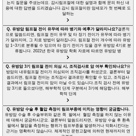
는지 질문을 주셨는데요. 감시림프절에 대한 설명과 함께 문의 하신 내
용에 대한 답변을 드리겠습니다.감시 림프절이란 암세포가 첫 번째로 도
달하는
Q.
유방암 림프절 전이 유무에 따라 병기와 예후가 달라지나요?
결론적
으로 말씀드리면, 림프절 전이 유무 및 타 장기 전이가 유무에 따라 병기
가 달라지며, 그 치료 방법이 달라집니다. 림프절 전이 개수에 따라 유방
암 1~3기로 분류될 수 있으며 타 장기 전이가 있을 경우 유방암 4기로 분
류됩니다. 2022년 한국 유방암 학회 자료에 따르면 유방암 병
Q.
유방암 3기 림프절 전이 의심 시, 조직검사로 암 여부 확인되나요?
유
방암의 내유림프절 전이가 의심되어 조직검사를 하셨군요. 결론부터 말
씀드리면, 림프절 전이는 조직검사 결과로만 확인할 수 있고, 조직검사
결과에서 림프절 전이의 암이 아닐 수도 있습니다.조직 검사 전에 유방
암 3기로 들으셨다면, 해부학적 단계 구분에서 3기에 해당합니다. 해부
학적 단계
Q.
유방암 수술 후 혈압 측정이 림프부종에 미치는 영향이 궁금합니다.
유방암 수술 후 수술부위와 같은 쪽 팔에서 혈압 측정을 하지 않는 이유
에 대해서 궁금하시군요. 결론부터 말씀드리자면, 유방암 수술 후 환측
팔에서 혈압을 측정하는 행위가 림프부종을 발생하거나 악화시킨다는
근거는 명확하지 않습니다. 체계적인 문헌고찰에 의하면 현재까지의 연