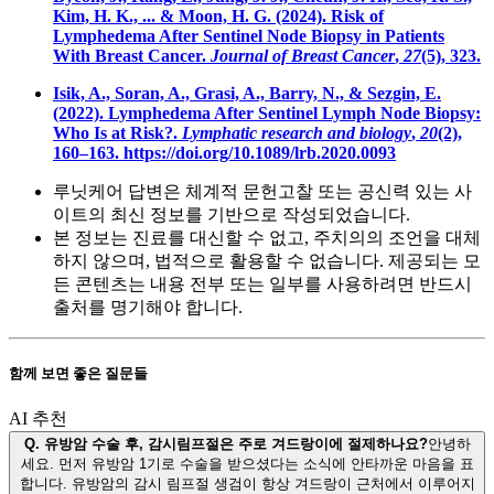
Kim, H. K., ... & Moon, H. G. (2024). Risk of
Lymphedema After Sentinel Node Biopsy in Patients
With Breast Cancer.
Journal of Breast Cancer
,
27
(5), 323.
Isik, A., Soran, A., Grasi, A., Barry, N., & Sezgin, E.
(2022). Lymphedema After Sentinel Lymph Node Biopsy:
Who Is at Risk?.
Lymphatic research and biology
,
20
(2),
160–163. https://doi.org/10.1089/lrb.2020.0093
루닛케어 답변은 체계적 문헌고찰 또는 공신력 있는 사
이트의 최신 정보를 기반으로 작성되었습니다.
본 정보는 진료를 대신할 수 없고, 주치의의 조언을 대체
하지 않으며, 법적으로 활용할 수 없습니다. 제공되는 모
든 콘텐츠는 내용 전부 또는 일부를 사용하려면 반드시
출처를 명기해야 합니다.
함께 보면 좋은 질문들
AI 추천
Q.
유방암 수술 후, 감시림프절은 주로 겨드랑이에 절제하나요?
안녕하
세요. 먼저 유방암 1기로 수술을 받으셨다는 소식에 안타까운 마음을 표
합니다. 유방암의 감시 림프절 생검이 항상 겨드랑이 근처에서 이루어지