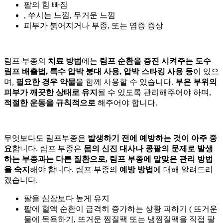
팔의 힘 빠짐
, 쑤시는 느낌, 무거운 느낌
피부가 붉어지거나 부종, 또는 염증 증상
림프 부종의
치료 방법
에는
림프 순환을 증진 시켜주는 도수
림프 배출법, 특수 압박 붕대 사용, 압박 스타킹 사용 등
이 있으
며,
필요한 경우 약물
을 함께 사용할 수 있습니다.
부은 부위의
피부가 깨끗한 상태로 유지
될 수 있도록 관리해주어야 하며,
적절한 운동을 규칙적으로
해주어야 합니다.
무엇보다도 림프부종은
발생하기 전에 예방하는 것이 아주 중
요
합니다. 림프 부종은
몸의 신진 대사나 콩팥의 문제로 발생
하는 부종과는 다른 질환으로, 림프 부종에 알맞은 관리 방법
을 숙지
해야 합니다. 림프 부종의
예방 방법
에 대해 알려드리
겠습니다.
팔을 심장보다 높게 유지
팔에 혈액 순환이 급격히 증가하는 상황 피하기 ( 뜨거운
물에 목욕하기, 뜨거운 찜질팩 또는 냉찜질팩을 직접 팔