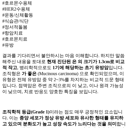
#호르몬수용체
#HER2수용체
#운동/신체활동
#식습관/식단
#정서적돌봄
#항암치료
#호르몬치료
#유방
결과를 기다리면서 불안하시는 마음 이해합니다. 하지만 말씀
해주신 내용을 토대로
현재 진단된
은
의 크기가 1.3cm로 비교
적 작고
, 병리학적으로도
1기에 해당하는 초기 유방암
입니다.
조직형은
가 좋은
(Mucinous carcinoma) 으로 확인되었으며, 이
유형은 전체 유방암 중 약 2~3%를 차지하는 비교적 드문 형태
입니다. 점액암은 주변 조직으로의
이 낮고,
이나 원격
가능성
이 낮으며, 치료 반응도 양호한 특징을 보입니다.
조직학적 등급(Grade 1)
이라는 점도 매우 긍정적인 요소입니
다. 이는
종양 세포가 정상 유방 세포와 유사한 형태를 유지하
고 있으며 분화도가 높고 성장 속도가 느리다는 것을 의미
합니