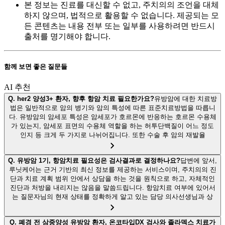
본 정보는 진료를 대신할 수 없고, 주치의의 조언을 대체
하지 않으며, 법적으로 활용할 수 없습니다. 제공되는 모
든 콘텐츠는 내용 전부 또는 일부를 사용하려면 반드시
출처를 명기해야 합니다.
함께 보면 좋은 질문들
AI 추천
Q.
her2 양성3+ 환자, 향후 항암 치료 필요한가요?
유방암에 대한 치료방
법은 일반적으로 암의 병기와 암의 특성에 따른 표준치료방법을 따릅니
다. 유방암의 암세포 특성은 암세포가 호르몬에 반응하는 호르몬 수용체
가 있는지, 암세포 표면의 수용체 역할을 하는 허투단백질이 어느 정도
인지 등 크게 두 가지로 나뉘어집니다. 또한 수술 후 암의 재발율
Q.
유방암 1기, 항암치료 필요성은 검사결과로 결정하나요?
답변에 앞서,
루닛케어는 근거 기반의 최신 정보를 제공하는 서비스이며, 주치의의 진
단과 치료 계획 범위 안에서 상담을 하는 것을 원칙으로 하고, 자체적인
진단과 처방을 내리지는 않음을 말씀드립니다. 항암치료 여부에 있어서
는 질문자님의 현재 상태를 정확하게 알고 있는 담당 의사선생님과 상
Q.
폐경 전 삼중양성 유방암 환자, 온코타입DX 검사와 졸라덱스 치료가