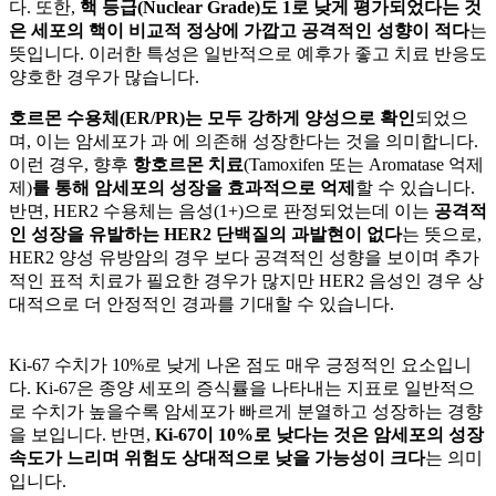
다. 또한,
핵 등급(Nuclear Grade)도 1로 낮게 평가되었다는 것
은 세포의 핵이 비교적 정상에 가깝고 공격적인 성향이 적다
는
뜻입니다. 이러한 특성은 일반적으로 예후가 좋고 치료 반응도
양호한 경우가 많습니다.
호르몬 수용체(ER/PR)는 모두 강하게 양성으로 확인
되었으
며, 이는 암세포가
과
에 의존해 성장한다는 것을 의미합니다.
이런 경우, 향후
항호르몬 치료
(Tamoxifen 또는 Aromatase 억제
제)
를 통해 암세포의 성장을 효과적으로 억제
할 수 있습니다.
반면, HER2 수용체는 음성(1+)으로 판정되었는데 이는
공격적
인 성장을 유발하는 HER2 단백질의 과발현이 없다
는 뜻으로,
HER2 양성 유방암의 경우 보다 공격적인 성향을 보이며 추가
적인 표적 치료가 필요한 경우가 많지만 HER2 음성인 경우 상
대적으로 더 안정적인 경과를 기대할 수 있습니다.
Ki-67 수치가 10%로 낮게 나온 점도 매우 긍정적인 요소입니
다. Ki-67은 종양 세포의 증식률을 나타내는 지표로 일반적으
로 수치가 높을수록 암세포가 빠르게 분열하고 성장하는 경향
을 보입니다. 반면,
Ki-67이 10%로 낮다는 것은 암세포의 성장
속도가 느리며
위험도 상대적으로 낮을 가능성이 크다
는 의미
입니다.