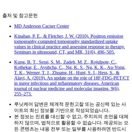
출처 및 참고문헌
MD Anderson Cacner Center
Kinahan, P. E., & Fletcher, J. W. (2010). Positron emission
tomography-computed tomography standardized uptake
values in clinical practice and assessing response to therapy.
Seminars in ultrasound, CT, and MR, 31(6), 496–505.
Kung, B. T., Seraj, S. M., Zadeh, M. Z., Rojulpote, C.,
Kothekar, E., Ayubcha, C., Ng, K. S., Ng, K. K., Au-Yong,
T. K., Werner, T. J., Zhuang, H., Hunt, S. J., Hess, S., &
Alavi, A. (2019). An update on the role of 18F-FDG-PET/CT
in major infectious and inflammatory diseases. American
journal of nuclear medicine and molecular imaging, 9(6),
255–273.
루닛케어 답변은 체계적 문헌고찰 또는 공신력 있는 사
이트의 최신 정보를 기반으로 작성되었습니다.
본 정보는 진료를 대신할 수 없고, 주치의의 조언을 대체
하지 않으며, 법적으로 활용할 수 없습니다. 제공되는 모
든 콘텐츠는 내용 전부 또는 일부를 사용하려면 반드시