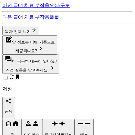
이전
글
04 치료 부작용
오심/구토
다음
글
04 치료 부작용
출혈
목차 전체 보기
암 정보는 어떤 기준으로
제공되나요?
더 궁금한 내용이 있나요?
직접 질문을 남겨주세요.
저장
공유
홈
마이케어
루닛케어플러스
메뉴