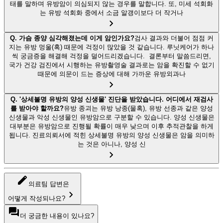
태를 말하며 유방암이 의심되지 않는 경우를 말합니다. 또, 미세 석회화
는 유방 석회화 중에서 소금 알갱이보다 더 작거나
Q.
가슴 종양 심각해졌는데 이게 암인가요?
검사 결과와 더불어 점점 커
지는 유방 멍울(혹) 때문에 걱정이 많았을 것 같습니다. 루닛케어가 하나
씩 궁금증을 해결해 걱정을 덜어드리겠습니다. 결론부터 말씀드리면,
국가 건강 검진에서 시행하는 유방촬영술 결과로는 암을 확진할 수 없기
때문에 의문이 드는 증상에 대해 가까운 유방외과나
Q.
'상세불명 유방의 양성 신생물' 진단을 받았습니다. 어디에서 재검사
를 받아야 할까요?
유방 종괴는 유방 낭종(물혹), 유방 선종과 같은 양성
신생물과 악성 신생물인 유방암으로 구분할 수 있습니다. 양성 신생물은
대부분은 유방암으로 진행될 확률이 매우 낮으며 이후 추적관찰을 하게
됩니다. 진료의뢰서에 적힌 상세불명 유방의 양성 신생물은 암을 의미하
는 것은 아니나, 양성 신
의료팀 답변은
어떻게 작성되나요?
더 궁금한 내용이 있나요?