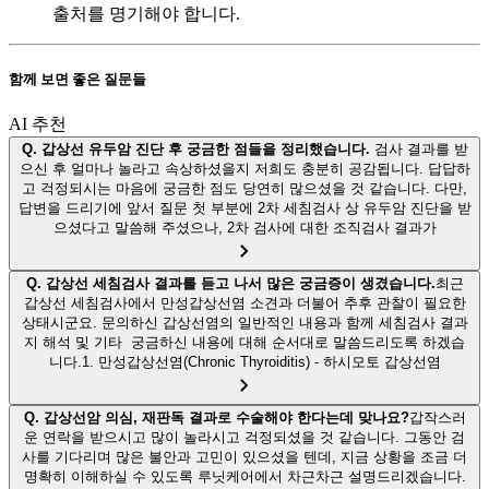
출처를 명기해야 합니다.
함께 보면 좋은 질문들
AI 추천
Q.
갑상선 유두암 진단 후 궁금한 점들을 정리했습니다.
검사 결과를 받
으신 후 얼마나 놀라고 속상하셨을지 저희도 충분히 공감됩니다. 답답하
고 걱정되시는 마음에 궁금한 점도 당연히 많으셨을 것 같습니다. 다만,
답변을 드리기에 앞서 질문 첫 부분에 2차 세침검사 상 유두암 진단을 받
으셨다고 말씀해 주셨으나, 2차 검사에 대한 조직검사 결과가
Q.
갑상선 세침검사 결과를 듣고 나서 많은 궁금증이 생겼습니다.
최근
갑상선 세침검사에서 만성갑상선염 소견과 더불어 추후 관찰이 필요한
상태시군요. 문의하신 갑상선염의 일반적인 내용과 함께 세침검사 결과
지 해석 및 기타 궁금하신 내용에 대해 순서대로 말씀드리도록 하겠습
니다.1. 만성갑상선염(Chronic Thyroiditis) - 하시모토 갑상선염
Q.
갑상선암 의심, 재판독 결과로 수술해야 한다는데 맞나요?
갑작스러
운 연락을 받으시고 많이 놀라시고 걱정되셨을 것 같습니다. 그동안 검
사를 기다리며 많은 불안과 고민이 있으셨을 텐데, 지금 상황을 조금 더
명확히 이해하실 수 있도록 루닛케어에서 차근차근 설명드리겠습니다.