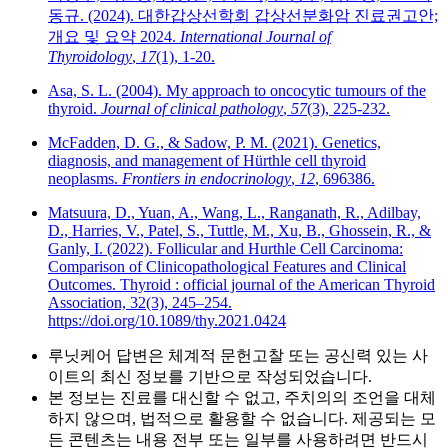
동규. (2024). 대한갑상선학회 갑상선분화암 진료권고안;
개요 및 요약 2024.
International Journal of
Thyroidology
,
17
(1), 1-20.
Asa, S. L. (2004). My approach to oncocytic tumours of the
thyroid.
Journal of clinical pathology
,
57
(3), 225-232.
McFadden, D. G., & Sadow, P. M. (2021). Genetics,
diagnosis, and management of Hürthle cell thyroid
neoplasms.
Frontiers in endocrinology
,
12
, 696386.
Matsuura, D., Yuan, A., Wang, L., Ranganath, R., Adilbay,
D., Harries, V., Patel, S., Tuttle, M., Xu, B., Ghossein, R., &
Ganly, I. (2022). Follicular and Hurthle Cell Carcinoma:
Comparison of Clinicopathological Features and Clinical
Outcomes. Thyroid : official journal of the American Thyroid
Association, 32(3), 245–254.
https://doi.org/10.1089/thy.2021.0424
루닛케어 답변은 체계적 문헌고찰 또는 공신력 있는 사
이트의 최신 정보를 기반으로 작성되었습니다.
본 정보는 진료를 대신할 수 없고, 주치의의 조언을 대체
하지 않으며, 법적으로 활용할 수 없습니다. 제공되는 모
든 콘텐츠는 내용 전부 또는 일부를 사용하려면 반드시